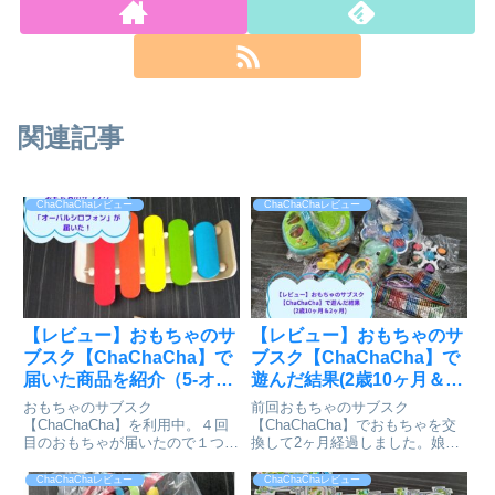
関連記事
ChaChaChaレビュー
ChaChaChaレビュー
【レビュー】おもちゃのサ
【レビュー】おもちゃのサ
ブスク【ChaChaCha】で
ブスク【ChaChaCha】で
届いた商品を紹介（5-オー
遊んだ結果(2歳10ヶ月＆2
バルシロフォン）（1歳3ヶ
ヶ月)
おもちゃのサブスク
前回おもちゃのサブスク
月）
【ChaChaCha】を利用中。４回
【ChaChaCha】でおもちゃを交
目のおもちゃが届いたので１つず
換して2ヶ月経過しました。娘ち
つおもちゃを紹介します。今回は
ゃんの好きなおもちゃを紹介しま
「オーバルシロフォン」です。
す。
ChaChaChaレビュー
ChaChaChaレビュー