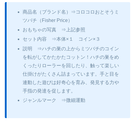
商品名（ブランド名）⇒コロコロおとそうミ
ツバチ（Fisher Price）
おもちゃの写真 ⇒上記参照
セット内容 ⇒本体×１ コイン×３
説明 ⇒ハチの巣の上からミツバチのコイン
を転がしてかたかたコットン！ハチの巣をめ
くったりローラーを回したり、触って楽しい
仕掛けがたくさん詰まっています。手と目を
連動した遊びは好奇心を育み、発見する力や
手指の発達を促します。
ジャンルマーク ⇒微細運動