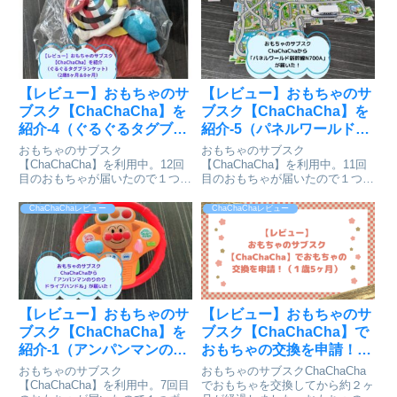
【レビュー】おもちゃのサ
【レビュー】おもちゃのサ
ブスク【ChaChaCha】を
ブスク【ChaChaCha】を
紹介-4（ぐるぐるタグブラ
紹介-5（パネルワールド新
ンケット）（2歳8ヶ月＆0
幹線N700A）（2歳5ヶ
おもちゃのサブスク
おもちゃのサブスク
ヶ月）
月）
【ChaChaCha】を利用中。12回
【ChaChaCha】を利用中。11回
目のおもちゃが届いたので１つず
目のおもちゃが届いたので１つず
つおもちゃを紹介します。今回は
つおもちゃを紹介します。今回は
「ぐるぐるタグブランケット」で
「パネルワールド新幹線N700A」
ChaChaChaレビュー
ChaChaChaレビュー
す。
です。
【レビュー】おもちゃのサ
【レビュー】おもちゃのサ
ブスク【ChaChaCha】を
ブスク【ChaChaCha】で
紹介-1（アンパンマンのり
おもちゃの交換を申請！
のりドライブハンドル）
（１歳5ヶ月）
おもちゃのサブスク
おもちゃのサブスクChaChaCha
（1歳11ヶ月）
【ChaChaCha】を利用中。7回目
でおもちゃを交換してから約２ヶ