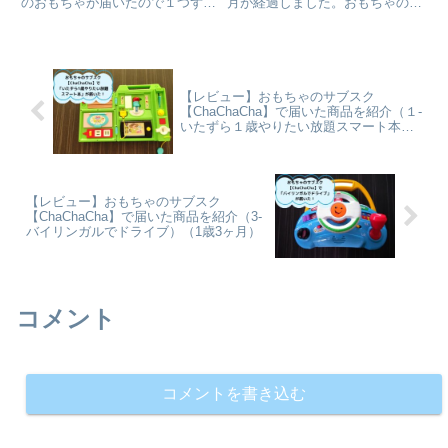
のおもちゃが届いたので１つずつ
月が経過しました。おもちゃの交
おもちゃを紹介します。今回は
換ができる時期になったので交換
「アンパンマンのりのりドライブ
申請を行いました。交換申請の流
ハンドル」です。
れを紹介します。
【レビュー】おもちゃのサブスク
【ChaChaCha】で届いた商品を紹介（１-
いたずら１歳やりたい放題スマート本）
（1歳3ヶ月）
【レビュー】おもちゃのサブスク
【ChaChaCha】で届いた商品を紹介（3-
バイリンガルでドライブ）（1歳3ヶ月）
コメント
コメントを書き込む