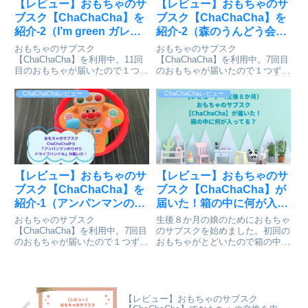
【レビュー】おもちゃのサ
【レビュー】おもちゃのサ
ブスク【ChaChaCha】を
ブスク【ChaChaCha】を
紹介-2（I’m green ガレー
紹介-2（森のうんどう会）
ジ）（2歳5ヶ月）
（1歳9ヶ月）
おもちゃのサブスク
おもちゃのサブスク
【ChaChaCha】を利用中。11回
【ChaChaCha】を利用中。7回目
目のおもちゃが届いたので１つず
のおもちゃが届いたので１つずつ
つおもちゃを紹介します。今回は
おもちゃを紹介します。今回は
「I'm green ガレージ」です。
「森のうんどう会」です。
ChaChaChaレビュー
ChaChaChaレビュー
【レビュー】おもちゃのサ
【レビュー】おもちゃのサ
ブスク【ChaChaCha】を
ブスク【ChaChaCha】が
紹介-1（アンパンマンのり
届いた！箱の中に何が入っ
のりドライブハンドル）
てる？（生後８か月）
おもちゃのサブスク
生後８か月の娘のためにおもちゃ
（1歳11ヶ月）
【ChaChaCha】を利用中。7回目
のサブスクを始めました。初回の
のおもちゃが届いたので１つずつ
おもちゃがとどいたので箱の中身
おもちゃを紹介します。今回は
を紹介します。
「アンパンマンのりのりドライブ
ハンドル」です。
【レビュー】おもちゃのサブスク