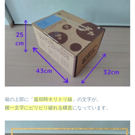
箱の上部に「
返却時キリトリ線
」の文字が。
横一文字にビリビリ破れる構造
になっています。