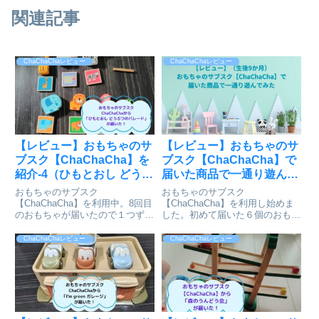
関連記事
ChaChaChaレビュー
ChaChaChaレビュー
【レビュー】おもちゃのサ
【レビュー】おもちゃのサ
ブスク【ChaChaCha】を
ブスク【ChaChaCha】で
紹介-4（ひもとおし どうぶ
届いた商品で一通り遊んで
つのパレード）（1歳11ヶ
みた（生後9か月）
おもちゃのサブスク
おもちゃのサブスク
月）
【ChaChaCha】を利用中。8回目
【ChaChaCha】を利用し始めま
のおもちゃが届いたので１つずつ
した。初めて届いた６個のおもち
おもちゃを紹介します。今回は
ゃで１通り遊んでみたのでまとめ
「ひもとおし どうぶつのパレー
てご紹介します。
ChaChaChaレビュー
ChaChaChaレビュー
ド」です。