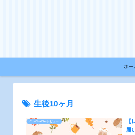
ホー
生後10ヶ月
【
ChaChaChaレビュー
届