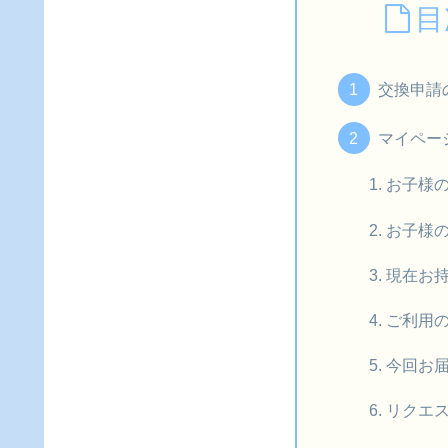
目
交換申請
マイペー
お子様
お子様
現在お
ご利用
今回お
リクエ