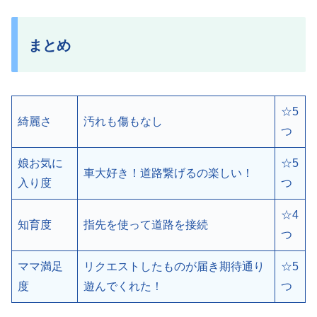
まとめ
☆5
綺麗さ
汚れも傷もなし
つ
娘お気に
☆5
車大好き！道路繋げるの楽しい！
入り度
つ
☆4
知育度
指先を使って道路を接続
つ
ママ満足
リクエストしたものが届き期待通り
☆5
度
遊んでくれた！
つ