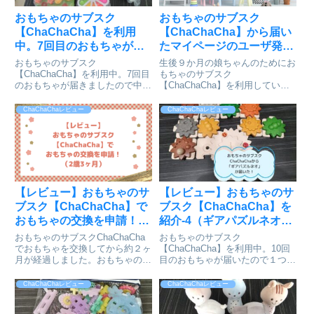
おもちゃのサブスク
おもちゃのサブスク
【ChaChaCha】を利用
【ChaChaCha】から届い
中。7回目のおもちゃが届
たマイページのユーザ発行
いたので中身をご紹介！
完了のメール
おもちゃのサブスク
生後９か月の娘ちゃんのためにお
【ChaChaCha】を利用中。7回目
もちゃのサブスク
のおもちゃが届きましたので中身
【ChaChaCha】を利用していま
をご紹介！
す。マイページのユーザ発行が完
了したというmailが届いたのでご
ChaChaChaレビュー
ChaChaChaレビュー
紹介します。
【レビュー】おもちゃのサ
【レビュー】おもちゃのサ
ブスク【ChaChaCha】で
ブスク【ChaChaCha】を
おもちゃの交換を申請！
紹介-4（ギアパズルネオ）
（2歳3ヶ月）
（2歳3ヶ月）
おもちゃのサブスクChaChaCha
おもちゃのサブスク
でおもちゃを交換してから約２ヶ
【ChaChaCha】を利用中。10回
月が経過しました。おもちゃの交
目のおもちゃが届いたので１つず
換ができる時期になったので交換
つおもちゃを紹介します。今回は
申請を行いました。交換申請の流
「ギアパズルネオ」です。
ChaChaChaレビュー
ChaChaChaレビュー
れを紹介します。