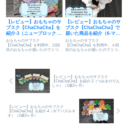
【レビュー】おもちゃのサ
【レビュー】おもちゃのサ
ブスク【ChaChaCha】を
ブスク【ChaChaCha】で
紹介-3（ニューブロック ミ
届いた商品を紹介（6-マシ
ルきらプリンセス）（2歳5
ュマロボウリング）（1歳3
おもちゃのサブスク
おもちゃのサブスク
ヶ月）
ヶ月）
【ChaChaCha】を利用中。11回
【ChaChaCha】を利用中。４回
目のおもちゃが届いたので１つず
目のおもちゃが届いたので１つず
つおもちゃを紹介します。今回は
つおもちゃを紹介します。今回は
「ニューブロック ミルきらプリ
「マシュマロボウリング」です。
ンセス」です。
【レビュー】おもちゃのサブスク
【ChaChaCha】を紹介-2（つみきのでん
しゃ）（2歳3ヶ月）
【レビュー】おもちゃのサブスク
【ChaChaCha】を紹介-4（ギアパズルネ
オ）（2歳3ヶ月）