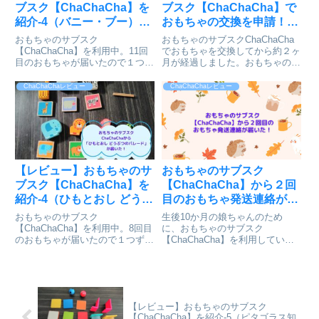
ブスク【ChaChaCha】を
ブスク【ChaChaCha】で
紹介-4（バニー・ブー）
おもちゃの交換を申請！
（2歳5ヶ月）
（3歳0ヶ月＆4ヶ月）
おもちゃのサブスク
おもちゃのサブスクChaChaCha
【ChaChaCha】を利用中。11回
でおもちゃを交換してから約２ヶ
目のおもちゃが届いたので１つず
月が経過しました。おもちゃの交
つおもちゃを紹介します。今回は
換ができる時期になったので交換
「バニー・ブー」です。
申請を行いました。交換申請の流
ChaChaChaレビュー
ChaChaChaレビュー
れを紹介します。
【レビュー】おもちゃのサ
おもちゃのサブスク
ブスク【ChaChaCha】を
【ChaChaCha】から２回
紹介-4（ひもとおし どうぶ
目のおもちゃ発送連絡が届
つのパレード）（1歳11ヶ
いた！
おもちゃのサブスク
生後10か月の娘ちゃんのため
月）
【ChaChaCha】を利用中。8回目
に、おもちゃのサブスク
のおもちゃが届いたので１つずつ
【ChaChaCha】を利用していま
おもちゃを紹介します。今回は
す。約２ヶ月経過しもうすぐ２回
「ひもとおし どうぶつのパレー
目のおもちゃが届きます。２回目
ド」です。
のおもちゃを発送したというメー
ルが届いたのでご紹介します。
【レビュー】おもちゃのサブスク
【ChaChaCha】を紹介-5（ピタゴラス知