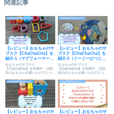
関連記事
ChaChaChaレビュー
ChaChaChaレビュー
【レビュー】おもちゃのサ
【レビュー】おもちゃのサ
ブスク【ChaChaCha】を
ブスク【ChaChaCha】を
紹介-1（マグフォーマー）
紹介-2（ぐーぐーひつじシ
（2歳10ヶ月＆2ヶ月）
アター）（2歳8ヶ月＆0ヶ
おもちゃのサブスク
おもちゃのサブスク
月）
【ChaChaCha】を利用中。13回
【ChaChaCha】を利用中。12回
目のおもちゃが届いたので１つず
目のおもちゃが届いたので１つず
つおもちゃを紹介します。今回は
つおもちゃを紹介します。今回は
「マグフォーマー」です。
「ぐーぐーひつじシアター」で
ChaChaChaレビュー
ChaChaChaレビュー
す。
【レビュー】おもちゃのサ
【レビュー】おもちゃのサ