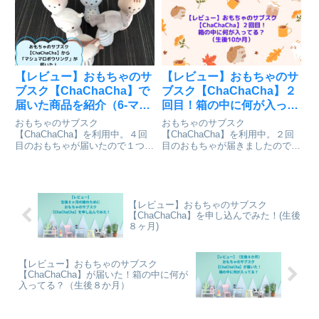
【レビュー】おもちゃのサ
【レビュー】おもちゃのサ
ブスク【ChaChaCha】で
ブスク【ChaChaCha】２
届いた商品を紹介（6-マシ
回目！箱の中に何が入って
ュマロボウリング）（1歳3
る？（生後10か月）
おもちゃのサブスク
おもちゃのサブスク
ヶ月）
【ChaChaCha】を利用中。４回
【ChaChaCha】を利用中。２回
目のおもちゃが届いたので１つず
目のおもちゃが届きましたので中
つおもちゃを紹介します。今回は
身をご紹介！
「マシュマロボウリング」です。
【レビュー】おもちゃのサブスク
【ChaChaCha】を申し込んでみた！(生後
８ヶ月)
【レビュー】おもちゃのサブスク
【ChaChaCha】が届いた！箱の中に何が
入ってる？（生後８か月）